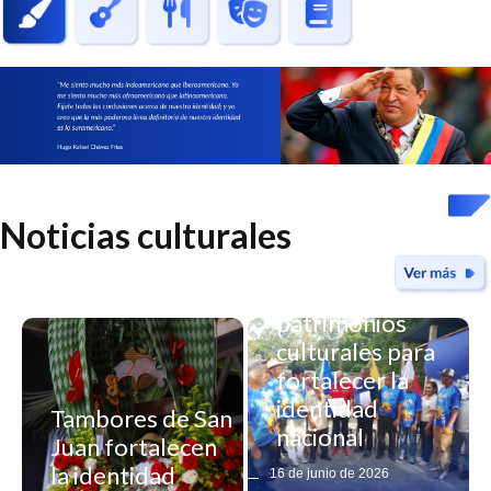
Noticias culturales
Yaracuy declara
nuevos
patrimonios
culturales para
fortalecer la
identidad
Tambores de San
nacional
Juan fortalecen
Registro
la identidad
16 de junio de 2026
artesanal