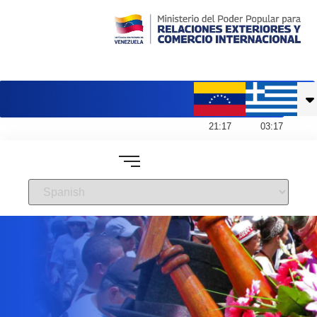
Embajada de Venezuela en Grecia
21
:
17
03
:
17