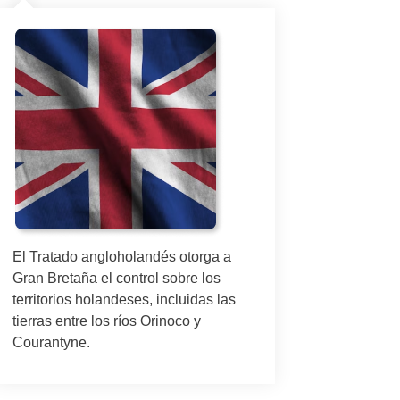
El Laudo
territori
Gran Br
posterio
laudo po
El Tratado angloholandés otorga a
Gran Bretaña el control sobre los
territorios holandeses, incluidas las
tierras entre los ríos Orinoco y
Courantyne.