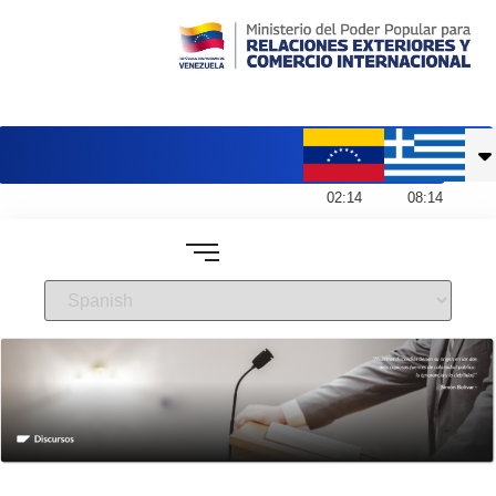
Embajada de Venezuela en Grecia
02
:
14
08
:
14