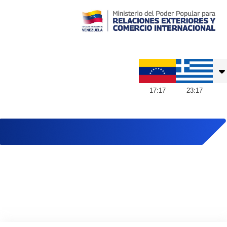
Embajada de Venezuela en Grecia
17
:
17
23
:
17