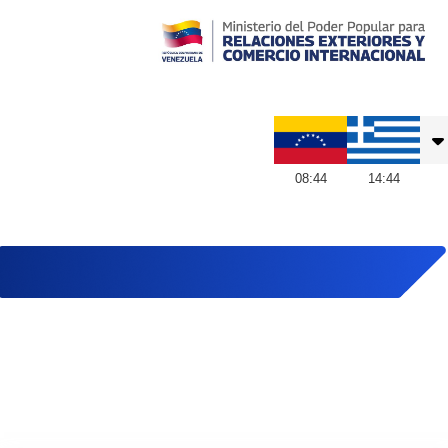
Embajada de Venezuela en Grecia
08
:
44
14
:
44